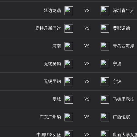
延边龙鼎
VS
深圳青年人
鹿特丹斯巴达
VS
费耶诺德
河南
VS
青岛西海岸
无锡吴钩
VS
宁波
无锡吴钩
VS
宁波
曼城
VS
马德里竞技
广东广州豹
VS
广西恒宸
中国U18女篮
VS
世新大学女