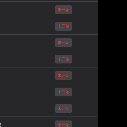
未开始
未开始
未开始
未开始
未开始
未开始
未开始
篮
未开始