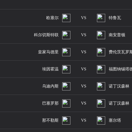
欧塞尔
VS
特鲁瓦
科尔切斯特联
VS
南安普顿
皇家马德里
VS
费伦茨瓦罗
埃因霍温
VS
福图纳锡塔
乌迪内斯
VS
诺丁汉森林
巴塞罗那
VS
诺丁汉森林
那不勒斯
VS
塞尔塔