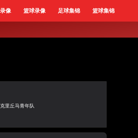
录像
篮球录像
足球集锦
篮球集锦
克里丘马青年队