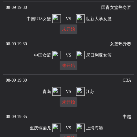
08-09 19:30
国青女篮热身赛
中国U18女篮
VS
世新大学女篮
未开始
08-09 19:30
女篮热身赛
中国女篮
VS
尼日利亚女篮
未开始
08-09 19:30
CBA
青岛
VS
江苏
未开始
08-09 19:35
中超
重庆铜梁龙
VS
上海海港