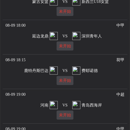
蒙古女篮
VS
新西兰U18女篮
未开始
08-09 18:00
中甲
延边龙鼎
VS
深圳青年人
未开始
08-09 18:15
荷甲
鹿特丹斯巴达
VS
费耶诺德
未开始
08-09 19:00
中超
河南
VS
青岛西海岸
未开始
08-09 19:00
中甲